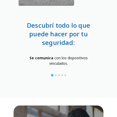
Descubrí todo lo que
puede hacer por tu
seguridad:
a
Se comunica
con los dispositivos
Disp
 de la
vinculados.
te