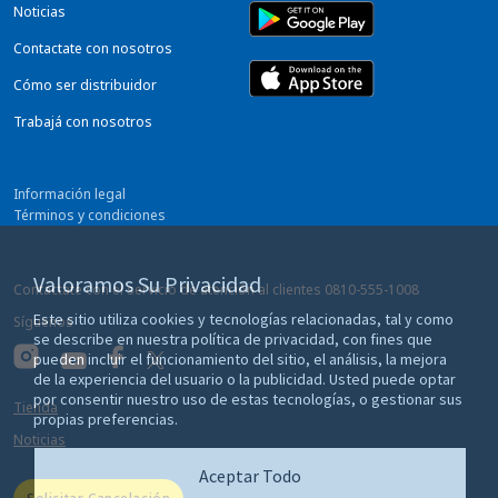
Noticias
Contactate con nosotros
Cómo ser distribuidor
Trabajá con nosotros
Información legal
Términos y condiciones
Privacidad
Preferencias sobre cookies
Valoramos Su Privacidad
Contactate con el servicio de atención al clientes
0810-555-1008
Este sitio utiliza cookies y tecnologías relacionadas, tal y como
Síguenos
se describe en nuestra política de privacidad, con fines que
pueden incluir el funcionamiento del sitio, el análisis, la mejora
de la experiencia del usuario o la publicidad. Usted puede optar
por consentir nuestro uso de estas tecnologías, o gestionar sus
Tienda
propias preferencias.
Noticias
Aceptar Todo