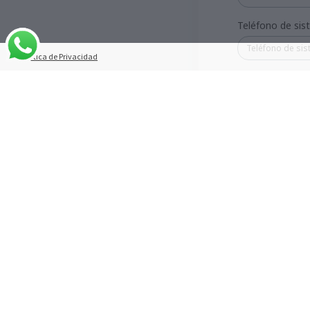
Teléfono de si
Política de Privacidad
Celular
Primera y última
Método de pago
Dirección*
Ciudad*