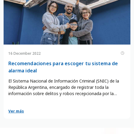
16 December 2022
Recomendaciones para escoger tu sistema de
alarma ideal
El Sistema Nacional de Información Criminal (SNIC) de la
República Argentina, encargado de registrar toda la
información sobre delitos y robos recepcionada por la
policía, las fuerzas federales de seguridad y distintas
entidades gubernamentales, afirma que es alarmante la
Ver más
cantidad de delitos ocurridos en nuestro país.