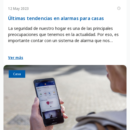
12 May 2023
Últimas tendencias en alarmas para casas
La seguridad de nuestro hogar es una de las principales
preocupaciones que tenemos en la actualidad. Por eso, es
importante contar con un sistema de alarma que nos
brinde protección y tranquilidad frente a posibles amenazas
externas. Sin embargo, las alarmas tradicionales ya no son
Ver más
suficientes para hacer frente a los nuevos desafíos que
plantea el mundo moderno. Por eso, en este artículo te
presentamos las últimas tendencias en alarmas para casas,
Casa
que incorporan tecnologías innovadoras y avanzadas para
ofrecerte un servicio más completo y eficiente.