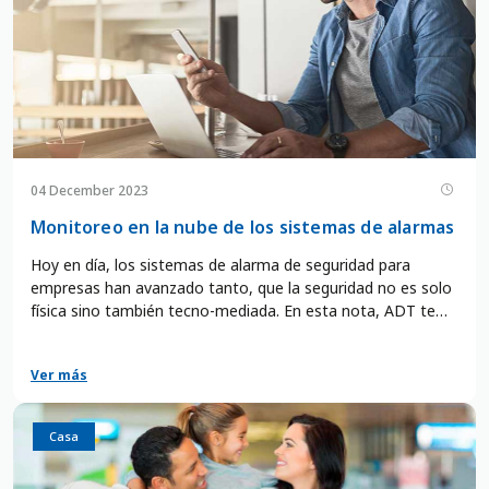
04 December 2023
Monitoreo en la nube de los sistemas de alarmas
Hoy en día, los sistemas de alarma de seguridad para
empresas han avanzado tanto, que la seguridad no es solo
física sino también tecno-mediada. En esta nota, ADT te
comparte todos los beneficios de utilizar la vigilancia digital
para prevenir el robo de información (y los robos físicos) en
Ver más
tu negocio o empresa.
Casa