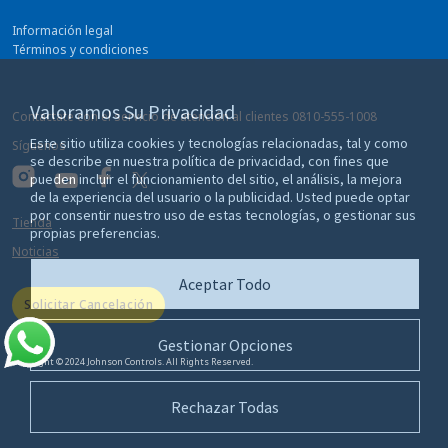
Información legal
Términos y condiciones
Privacidad
Preferencias sobre cookies
Valoramos Su Privacidad
Contactate con el servicio de atención al clientes
0810-555-1008
Este sitio utiliza cookies y tecnologías relacionadas, tal y como
Síguenos
se describe en nuestra política de privacidad, con fines que
pueden incluir el funcionamiento del sitio, el análisis, la mejora
de la experiencia del usuario o la publicidad. Usted puede optar
por consentir nuestro uso de estas tecnologías, o gestionar sus
Tienda
propias preferencias.
Noticias
Aceptar Todo
Solicitar Cancelación
Gestionar Opciones
Copyright © 2024 Johnson Controls. All Rights Reserved.
Rechazar Todas