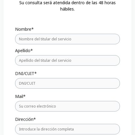
Su consulta será atendida dentro de las 48 horas
hábiles.
Leave
Nombre*
this
field
blank
Apellido*
DNI/CUIT*
Mail*
Dirección*