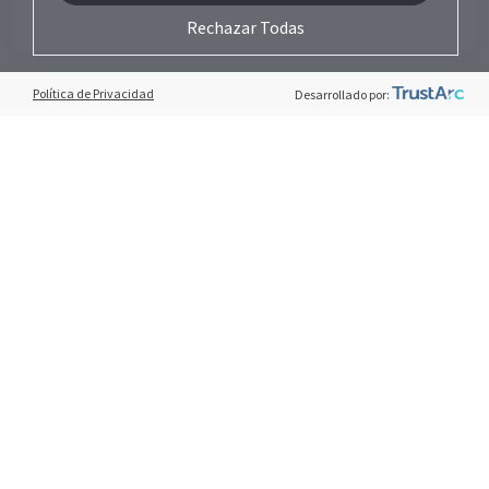
Rechazar Todas
Política de Privacidad
Desarrollado por:
0810-555-1313
Solicitá asesoramiento por un sistema de
alarma ajustado a tus necesidades.
Contactanos