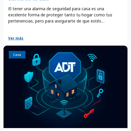
El tener una alarma de seguridad para casa es una
excelente forma de proteger tanto tu hogar como tus
pertenencias, pero para asegurarte de que estés
completamente protegido, es fundamental elegir un código
de seguridad efectivo. En un mundo en el que la tecnología
Ver más
avanza a pasos agigantados, es importante que estemos
alerta y tomemos medidas preventivas para evitar
situaciones de riesgo. Por ello, es importante que conozcas
Casa
cuáles son los códigos de seguridad más comunes y cuáles
son las mejores opciones para proteger tu hogar.