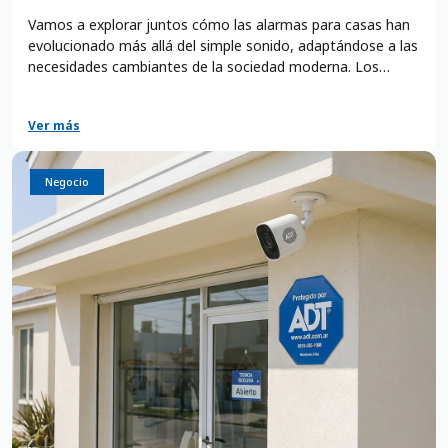
Vamos a explorar juntos cómo las alarmas para casas han
evolucionado más allá del simple sonido, adaptándose a las
necesidades cambiantes de la sociedad moderna. Los
primeros sistemas rudimentarios, concebidos en un mundo
menos conectado, dieron paso a una sofisticación sin
Ver más
precedentes en la era digital actual. Esta evolución no sólo
es testimonio de la inventiva humana, sino también de la
inquebrantable determinación de salvaguardar lo que más
Negocio
valoramos: nuestro hogar.