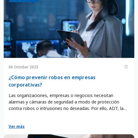
06 October 2023
¿Cómo prevenir robos en empresas
corporativas?
Las organizaciones, empresas o negocios necesitan
alarmas y cámaras de seguridad a modo de protección
contra robos o intrusiones no deseadas. Por ello, ADT, la
empresa N° 1 de sistemas de alarmas, te dará
asesoramiento y consejos para evitar este tipo de
Ver más
situaciones tan indeseadas.