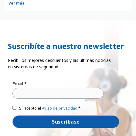
Ver más
sistemas de seguridad es amplio y variado, lo que puede
hacer que la elección del sistema de alarmas adecuado sea
una tarea abrumadora. No obstante, es fundamental tener
en cuenta algunos factores clave al momento de elegir el
mejor sistema de alarmas para casas.
Suscribíte a nuestro newsletter
Recibí los mejores descuentos y las últimas noticias
en sistemas de seguridad
Email
*
Sí, acepto el
Aviso de privacidad
*