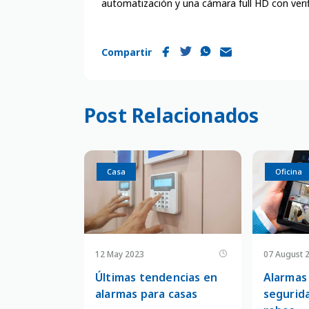
automatización y una cámara full HD con verif
Compartir
Post Relacionados
Casa
Negocio
Oficina
12 May 2023
07 August 
Últimas tendencias en
Alarmas
alarmas para casas
segurida