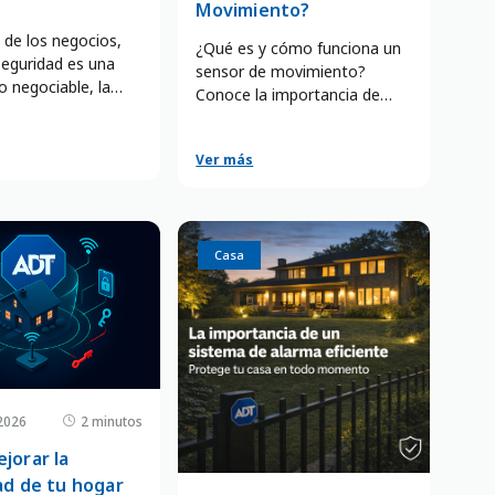
Movimiento?
de los negocios,
¿Qué es y cómo funciona un
seguridad es una
sensor de movimiento?
o negociable, la
Conoce la importancia de
 de tus activos y la
contar con una alarma para
ad de saber que tu
casa inteligente con
stá resguardada
Ver más
sensores.
ativos. Es sabido
bos y delitos
en una amenaza
ara negocios de
Casa
ño. Es en este
 donde la
, aliada a la
ia de ADT, cobra
ismo.
2026
2 minutos
jorar la
ad de tu hogar