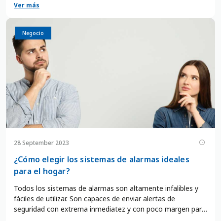
Ver más
lujo. Por eso, en este artículo te vamos a dar 9 consejos
para proteger tu casa y tu familia de los intrusos y las
emergencias. Además, te vamos a contar cómo podés
Casa
Negocio
contar con un servicio de alarmas para casa que te brinde
tranquilidad y asistencia las 24 horas. Seguí leyendo y
descubrí cómo podés vivir más seguro con ADT.
28 September 2023
¿Cómo elegir los sistemas de alarmas ideales
para el hogar?
Todos los sistemas de alarmas son altamente infalibles y
fáciles de utilizar. Son capaces de enviar alertas de
seguridad con extrema inmediatez y con poco margen para
la aparición de falsas amenazas, gracias al monitoreo