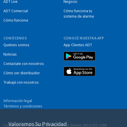
ADT Live
Negocio
ADT Comercial
Cómo funciona tu
sistema de alarma
Cómo funciona
CONÓCENOS
CONOCÉ NUESTRA APP
Quiénes somos
App Clientes ADT
Noticias
Contactate con nosotros
Cómo ser distribuidor
Trabajá con nosotros
Información legal
Términos y condiciones
Privacidad
Preferencias sobre cookies
Valoramos Su Privacidad
Contactate con el servicio de atención al clientes
0810-555-1008